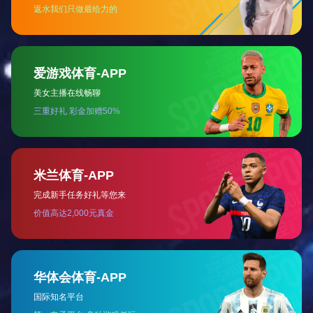
武汉星空平台-星空(中国)一站式服务平台智能装
备有限公司
电机铁芯精密切割系列
电机铁芯焊接系列
电机自动化智能产线
服务网络
Network