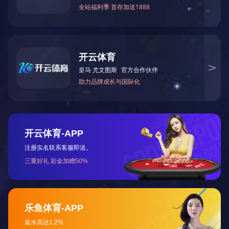
Brand layout
星空平台-星空(中国)一站式
服务平台
Wuhan Chuangheng Century Laser
Technology Co.Ltd.
多样化战略布局，拥有27年激光应
用工艺以及技术人才积累，开展工
业激光设备的研制工作，提升公司
整体技术实力和竞争优势。