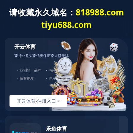
星空平台
星空平台
分享到
产品中心
新浪微博
微信
案例展示
激光打标系列
当前位置：
星空平台
>
星空平台-星空(中国)一站式服务平台
>
走进创恒
百度贴吧
服务支持
激光切割系列
行业解决方案
光纤激光打标机
豆瓣
公司简介
品牌布局
服务网络
发展历程
荣誉资质
合作伙
QQ好友
星空平台-星空(中国)一站式服务平台
激光焊接系列
客户案例
紫外线激光打标机
精密激光切割机
汽车行业激光智能解决方案
以创新谋发展，以恒心铸辉煌
星空平台-星空(中国)一站式服务平台
星空平台
激光智能生产线
创客说
走进创恒
CO2激光打标机
大幅激光切割机
星空平台-星空(中国)一站式服务平台CX-CE-1500手
轨道交通行业激光智能加工解决方案
成立于
1998
年，是全国领先的成套激
光智能装备解决方案服务商，专业于
联系我们
激光清洗系列
科技创恒
星空平台
在线飞行激光打标机
管材激光切割机
星空平台-星空(中国)一站式服务平台机械手臂激光焊接
新能源电机定子铁芯激光焊接产线
水泵风机行业
从事激光打标、精密切割、焊接领域
成套设备及软件研发、生产、销售为
激光加工服务
加入创恒
展会活动
CX-3D系列激光打标机
电机定转子铁芯单工位激光焊接机
新能源电机转子铁芯自动检测压铆产线
星空平台-星空(中国)一站式服务平台清洗机
眼镜行业