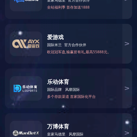
新产品，形成了自己独特、有效的科
研攻关体系。已获取多项国家发明、
实用新型等
120
多项专利，并通过了
包括
ISO9001
、欧盟
CE
、
RoHS
、美国
FDA
在内的多项国际质量认证，服务
超
20000+
客户。
企业使命
：
让激光更简单，助力智能
制造，持续为社会创造更大价值
企业愿景
：
到2035年，成为优越的激
光智能装备服务商，追求全体员工物
质和精神两方面幸福
关键价值观
：
以客户为中心，以成就
伙伴为荣，以实现经营结果为奋斗目
标
品牌布局