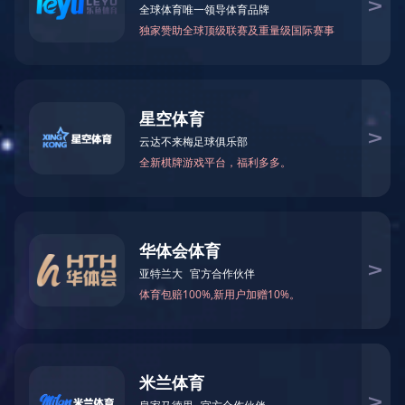
一体的高新技术企业。主要为客户提
供
“
自动化
+
激光
+MES”
的综合解决方
行业动态
EM-Smart 系列
星空平台-星空(中国)一站式服务平台双头双工位铁芯激
电机定转子铁芯快速打样加工服务
水暖洁具行业
案。现公司已拥有超
10000
家客户成
熟激光工艺积累，及激光智能产线系
新能源电机定转子铁芯激光焊接机
厨具五金行业
统和机器视觉核心算法。
星空平台-星空(中国)一站式服务平台阀芯焊接工作站
包装赋码及标机
星空平台-星空(中国)一站式服务平台
旗下拥有星空平台-星空(中国)一站式
新能源汽车零配件激光焊接机
礼品定制
服务平台智能装备、无锡创拓、创恒
精密、创恒软件、创点智能、杭州无
家电行业
界创新、苏州创恒等子公司提供强大
的软、硬件自研支持；拥有超
模具制造行业中激光加工设备解决方案
15000+
㎡大型现代化的生产基地，并
配置了完整的系列检测设备，技术型
低压电气行业
人员占公司总人数的
80%
以上，其
中，高、中级技术人员占公司人数的
50%
以上；公司与国内多家科研院所
合作，精英荟萃的研发队伍不断推出