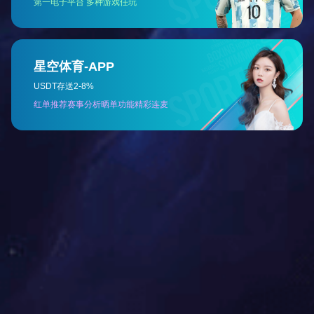
8小时上门
2小时快速
24小时全天
服务
响应
候应答
快速上门处
收到客户售后
专人客服提供
理，8小时内抵
服务请求后，2
7*24小时的售
达客户现场进
小时内快速进
前、售中与售
行服务
行有效处置
后咨询